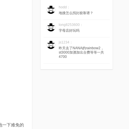
hodd：
地接怎么找比较靠谱？
long8253600：
字母店好玩吗
js1234：
昨天去了NANA的rainbow2，
st3000加酒加出台费等等一共
4700
。
地一下难免的