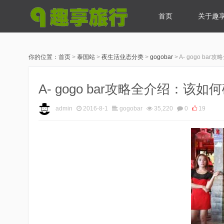
首页
关于趣
你的位置：
首页
>
泰国站
>
夜生活业态分类
>
gogobar
>
A- gogo ba
A- gogo bar攻略全介绍：该如
admin
2016-8-1
gogobar
35,220
0
19