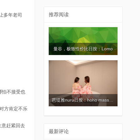
推荐阅读
？让多年老司
曼谷，极致性价比日按：Lomo
哪怕不接受也
芭堤雅nuru日按：hoho massage
样对方肯定不乐
生意赶紧回去
最新评论