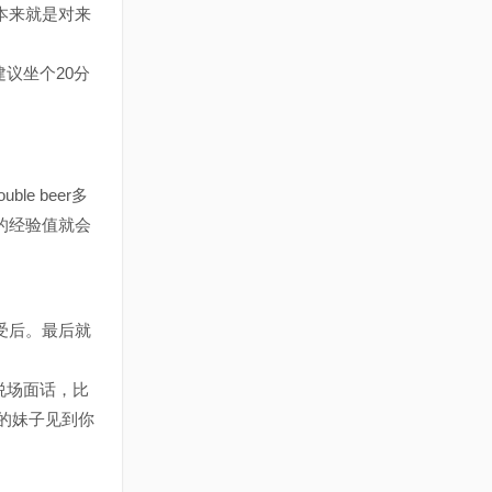
本来就是对来
议坐个20分
e beer多
的经验值就会
受后。最后就
说场面话，比
的妹子见到你