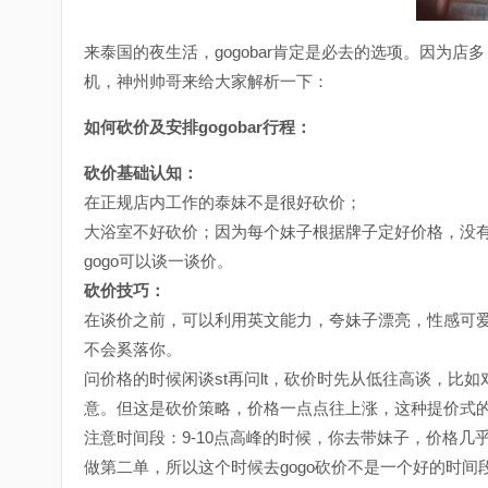
来泰国的夜生活，gogobar肯定是必去的选项。因为店
机，神州帅哥来给大家解析一下：
如何砍价及安排gogobar行程：
砍价基础认知：
在正规店内工作的泰妹不是很好砍价；
大浴室不好砍价；因为每个妹子根据牌子定好价格，没
gogo可以谈一谈价。
砍价技巧：
在谈价之前，可以利用英文能力，夸妹子漂亮，性感可
不会奚落你。
问价格的时候闲谈st再问lt，砍价时先从低往高谈，比
意。但这是砍价策略，价格一点点往上涨，这种提价式
注意时间段：9-10点高峰的时候，你去带妹子，价格
做第二单，所以这个时候去gogo砍价不是一个好的时间