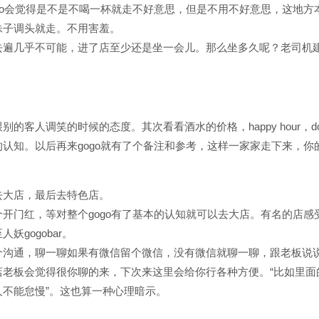
go会觉得是不是不喝一杯就走不好意思，但是不用不好意思，这地方
妹子调头就走。不用害羞。
遍几乎不可能，进了店至少还是坐一会儿。那么坐多久呢？老司机建
调笑的时候的态度。其次看看酒水的价格，happy hour，doubl
认知。以后再来gogo就有了个备注和参考，这样一家家走下来，你
去大店，最后去特色店。
开门红，等对整个gogo有了基本的认知就可以去大店。有名的店感
gogobar。
个沟通，聊一聊如果有微信留个微信，没有微信就聊一聊，跟老板说
老板会觉得很你聊的来，下次来这里会给你行各种方便。“比如里面
不能怠慢”。这也算一种心理暗示。