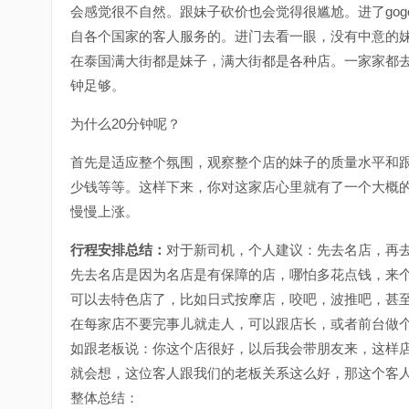
会感觉很不自然。跟妹子砍价也会觉得很尴尬。进了go
自各个国家的客人服务的。进门去看一眼，没有中意的
在泰国满大街都是妹子，满大街都是各种店。一家家都去
钟足够。
为什么20分钟呢？
首先是适应整个氛围，观察整个店的妹子的质量水平和跟别的客人
少钱等等。这样下来，你对这家店心里就有了一个大概的
慢慢上涨。
行程安排总结：
对于新司机，个人建议：先去名店，再
先去名店是因为名店是有保障的店，哪怕多花点钱，来个
可以去特色店了，比如日式按摩店，咬吧，波推吧，甚至人妖
在每家店不要完事儿就走人，可以跟店长，或者前台做
如跟老板说：你这个店很好，以后我会带朋友来，这样店
就会想，这位客人跟我们的老板关系这么好，那这个客人
整体总结：