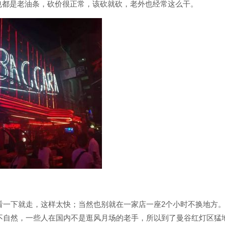
也都是老油条，砍价很正常，该砍就砍，老外也经常这么干。
，看一下就走，这样太快；当然也别就在一家店一座2个小时不换地方
很不自然，一些人在国内不是逛风月场的老手，所以到了曼谷红灯区猛