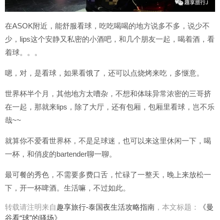
在ASOK附近，能舒服看球，吃吃喝喝的地方说多不多，说少不
少，lips这个安静又私密的小酒吧，和几个朋友一起，喝着酒，看
着球。。。
嗯，对，是看球，如果看饿了，还可以点烧烤来吃，多惬意。
世界杯半个月，其他地方太嘈杂，不想和体味异常浓密的三哥挤
在一起，那就来lips，除了大厅，还有包厢，包厢里看球，岂不乐
哉~~
就算你不爱看世界杯，不是足球迷，也可以来这里休闲一下，喝
一杯，和俏皮的bartender聊一聊。
最可餐的秀色，不需要多费口舌，忙碌了一整天，晚上来放松一
下，开一杯啤酒。生活嘛，不过如此。
转载请注明来自
趣享旅行-泰国夜生活攻略指南
，本文标题：
《曼
谷看“球”的骚场》