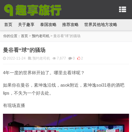
首页
关于趣享
泰国攻略
推荐攻略
世界其他地方攻略
你的位置：
首页
>
预约老司机
>
曼谷看“球”的骚场
曼谷看“球”的骚场
2022-11-24
预约老司机
7,677
0
2
4年一度的世界杯开始了。哪里去看球呢？
如果你在曼谷，素坤逸沿线，asok附近，素坤逸soi31巷的酒吧
lips，不失为一个好去处。
有现场直播