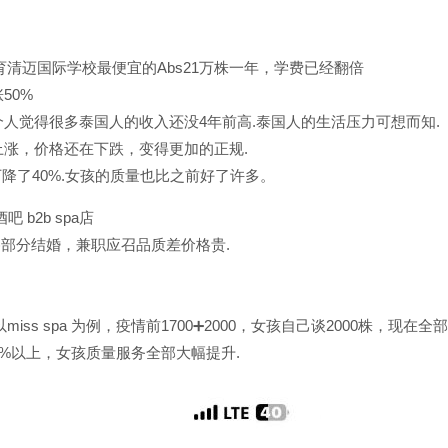
育清迈国际学校最便宜的Abs21万株一年，学费已经翻倍
50%
人觉得很多泰国人的收入还没4年前高.泰国人的生活压力可想而知.
涨，价格还在下跌，变得更加的正规.
际下降了40%.女孩的质量也比之前好了许多。
 b2b spa店
谷部分结婚，兼职应召品质差价格贵.
ss spa 为例，疫情前1700➕2000，女孩自己谈2000株，现在全部
0%以上，女孩质量服务全部大幅提升.