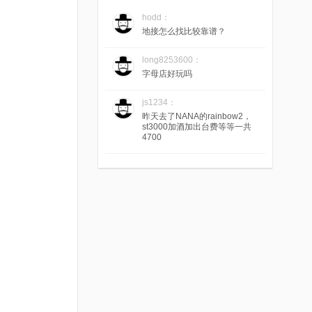
hodd：
地接怎么找比较靠谱？
long8253600：
字母店好玩吗
js1234：
昨天去了NANA的rainbow2，
st3000加酒加出台费等等一共
4700