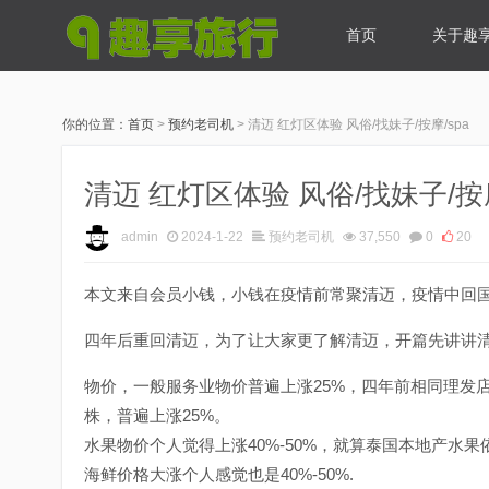
首页
关于趣
你的位置：
首页
>
预约老司机
>
清迈 红灯区体验 风俗/找妹子/按摩/spa
清迈 红灯区体验 风俗/找妹子/按摩
admin
2024-1-22
预约老司机
37,550
0
20
本文来自会员小钱，小钱在疫情前常聚清迈，疫情中回
四年后重回清迈，为了让大家更了解清迈，开篇先讲讲清
物价，一般服务业物价普遍上涨25%，四年前相同理发店，
株，普遍上涨25%。
水果物价个人觉得上涨40%-50%，就算泰国本地产水
海鲜价格大涨个人感觉也是40%-50%.