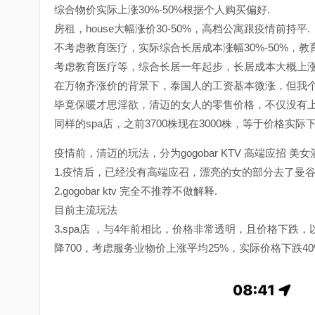
综合物价实际上涨30%-50%根据个人购买偏好.
房租，house大幅涨价30-50%，高档公寓跟疫情前持平.
不考虑教育医疗，实际综合长居成本涨幅30%-50%，教
考虑教育医疗等，综合长居一年起步，长居成本大概上涨
在万物齐涨价的背景下，泰国人的工资基本微涨，但我个
毕竟保暖才思淫欲，清迈的女人的零售价格，不仅没有上
同样的spa店，之前3700株现在3000株，等于价格实
疫情前，清迈的玩法，分为gogobar KTV 高端应招 美女酒吧
1.疫情后，已经没有高端应召，漂亮的女的部分去了曼
2.gogobar ktv 完全不推荐不做解释.
目前主流玩法
3.spa店 ，与4年前相比，价格非常透明，且价格下跌，以mi
降700，考虑服务业物价上涨平均25%，实际价格下跌4