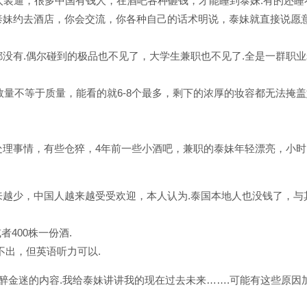
太装逼，很多中国有钱人，在酒吧各种砸钱，才能睡到泰妹.有的还睡
泰妹约去酒店，你会交流，你各种自己的话术明说，泰妹就直接说愿
没有.偶尔碰到的极品也不见了，大学生兼职也不见了.全是一群职
家.数量不等于质量，能看的就6-8个最多，剩下的浓厚的妆容都无法掩
处理事情，有些仓猝，4年前一些小酒吧，兼职的泰妹年轻漂亮，小时
越少，中国人越来越受受欢迎，本人认为.泰国本地人也没钱了，与
400株一份酒.
不出，但英语听力可以.
华纸醉金迷的内容.我给泰妹讲讲我的现在过去未来…….可能有这些原