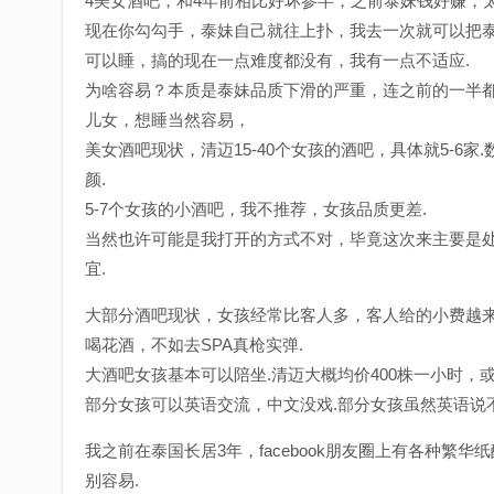
4美女酒吧，和4年前相比好坏参半，之前泰妹钱好赚，
现在你勾勾手，泰妹自己就往上扑，我去一次就可以把
可以睡，搞的现在一点难度都没有，我有一点不适应.
为啥容易？本质是泰妹品质下滑的严重，连之前的一半都
儿女，想睡当然容易，
美女酒吧现状，清迈15-40个女孩的酒吧，具体就5-6
颜.
5-7个女孩的小酒吧，我不推荐，女孩品质更差.
当然也许可能是我打开的方式不对，毕竟这次来主要是
宜.
大部分酒吧现状，女孩经常比客人多，客人给的小费越来
喝花酒，不如去SPA真枪实弹.
大酒吧女孩基本可以陪坐.清迈大概均价400株一小时，或者
部分女孩可以英语交流，中文没戏.部分女孩虽然英语说
我之前在泰国长居3年，facebook朋友圈上有各种繁
别容易.