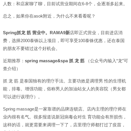
人数：和店家聊了聊，目前试营业期间在6-8个，会逐渐多起来。
总之，如果你在asok附近，为什么不来看看呢？
Spring抓龙 筋 营业中
。
RAMA9新
店即正式营业，目前进店消
费，选择2000泰铢以上项目，即可享受100泰铢优惠，还在泰国
的朋友不要错过这个好机会。
近期推荐：
spring massage&spa 抓 龙 筋
（公众号内输入“龙”可
查介绍）
抓 龙 筋 是泰国独有的理疗手法。主要功效是调理男 性的生理机
能，排毒。增强功能，俗称男人的加油站女人的美容院（男女都
可以进行该理疗）。
Spring massage是一家靠谱的品牌连锁店。店内主理的理疗师在
业内很有名气。很多报道说新冠病毒会对生 育功能会有所损伤，
这样的话，就更需要来调理一下了，店里理疗师都打过了疫苗，